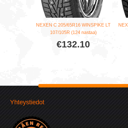
NEXEN C 205/65R16 WINSPIKE LT
NEX
107/105R (124 nastaa)
€
132.10
Yhteystiedot