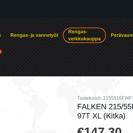
Rengas-
s
Rengas- ja vannetyöt
Perävaun
verkkokauppa
Tuotekoodi:
2155516FWF
FALKEN 215/5
97T XL (Kitka)
€
147.30