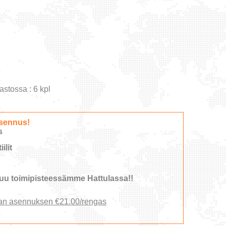
astossa : 6 kpl
sennus!
s
ilit
u toimipisteessämme Hattulassa!!
an asennuksen €21.00/rengas