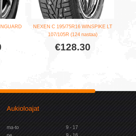
WINGUARD
NEXEN C 195/75R16 WINSPIKE LT
R
107/105R (124 nastaa)
0
€
128.30
Aukioloajat
ma-to
9 - 17
pe
9 - 16