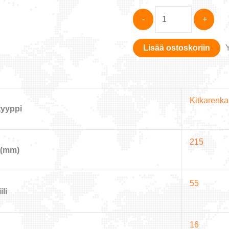
FALKEN
-
+
215/55R16
WINTERPEAK
Lisää ostoskoriin
F-
SNOW
1
97T
Kitkarenka
XL
yyppi
(Kitka)
määrä
215
 (mm)
55
ili
16