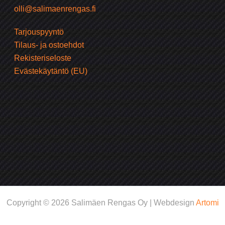
olli@salimaenrengas.fi
Tarjouspyyntö
Tilaus- ja ostoehdot
Rekisteriseloste
Evästekäytäntö (EU)
Copyright © 2026 Salimäen Rengas Oy | Webdesign
Artomi