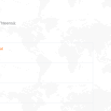
Yhteensä:
at