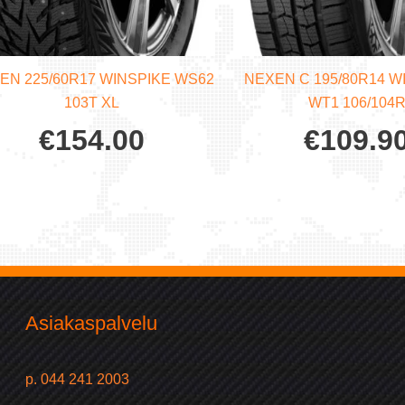
EN 225/60R17 WINSPIKE WS62
NEXEN C 195/80R14 
103T XL
WT1 106/104
€
154.00
€
109.9
Asiakaspalvelu
p. 044 241 2003