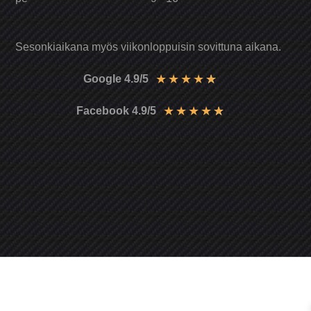
Sesonkiaikana myös viikonloppuisin sovittuna aikana.
★
★
★
★
★
Google 4.9/5
★
★
★
★
★
Facebook 4.9/5