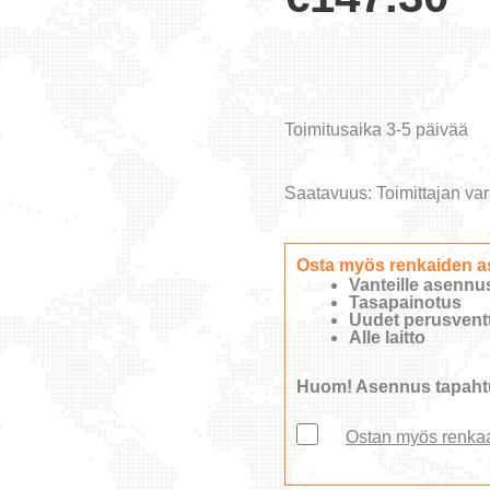
Toimitusaika 3-5 päivää
Saatavuus:
Toimittajan var
Osta myös renkaiden a
Vanteille asennu
Tasapainotus
Uudet perusventti
Alle laitto
Huom! Asennus tapahtu
Ostan myös renka