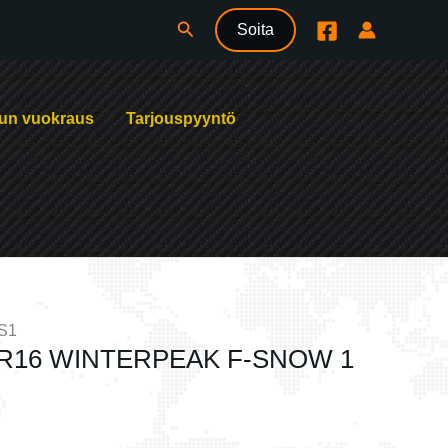
Hae
Soita
un vuokraus
Tarjouspyyntö
S1
5R16 WINTERPEAK F-SNOW 1