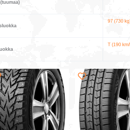
(tuumaa)
97 (730 kg
sluokka
T (190 km/
uokka