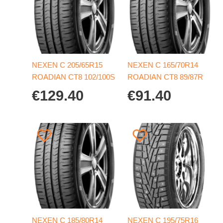
NEXEN C 205/65R15
NEXEN C 165/70R14
ROADIAN CT8 102/100S
ROADIAN CT8 89/87R
€
129.40
€
91.40
NEXEN C 185/80R14
NEXEN C 195/75R16