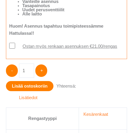
Vanteille asennus
Tasapainotus
Uudet perusventtiilit
Alle laitto
Huom! Asennus tapahtuu toimipisteessämme
Hattulassa!!
Ostan myös renkaan asennuksen €21.00/rengas
FALKEN
-
+
205/80R16
WILDPEAK
Lisää ostoskoriin
Yhteensä:
A/T
AT3WA
Lisätiedot
104T
XL
Kesärenkaat
M+S
Rengastyyppi
3PMSF
määrä