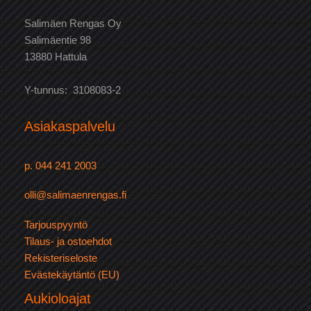
Salimäen Rengas Oy
Salimäentie 98
13880 Hattula
Y-tunnus: 3108083-2
Asiakaspalvelu
p. 044 241 2003
olli@salimaenrengas.fi
Tarjouspyyntö
Tilaus- ja ostoehdot
Rekisteriseloste
Evästekäytäntö (EU)
Aukioloajat