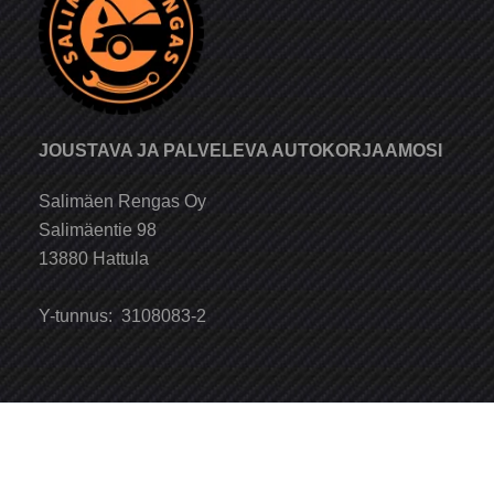
JOUSTAVA JA PALVELEVA AUTOKORJAAMOSI
Salimäen Rengas Oy
Salimäentie 98
13880 Hattula
Y-tunnus: 3108083-2