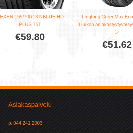
EXEN 155/70R13 NBLUE HD
Linglong GreenMax Eco
PLUS 75T
Huikea asiakastyytyväisy
14
€
59.80
€
51.62
Asiakaspalvelu
p. 044 241 2003