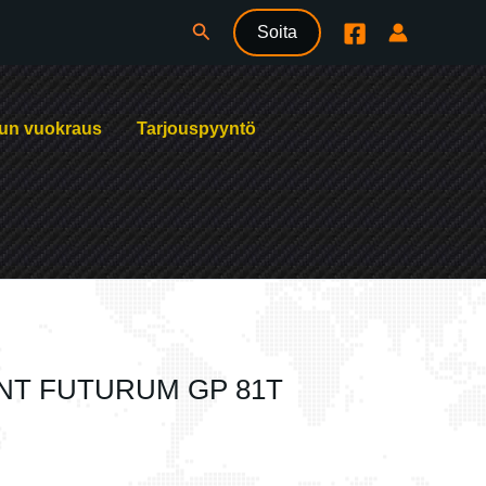
Hae
Soita
un vuokraus
Tarjouspyyntö
ENT FUTURUM GP 81T