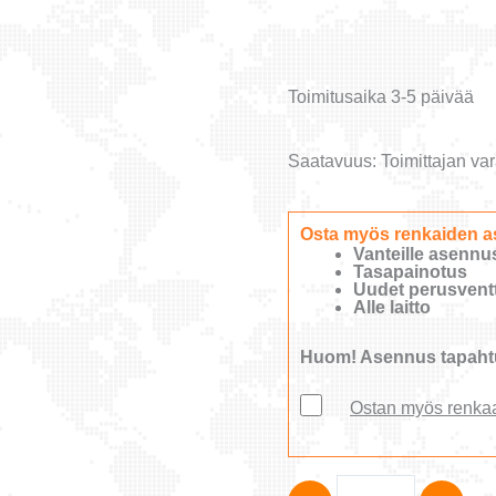
Toimitusaika 3-5 päivää
Saatavuus:
Toimittajan var
Osta myös renkaiden a
Vanteille asennu
Tasapainotus
Uudet perusventti
Alle laitto
Huom! Asennus tapahtu
Ostan myös renka
165/70R14