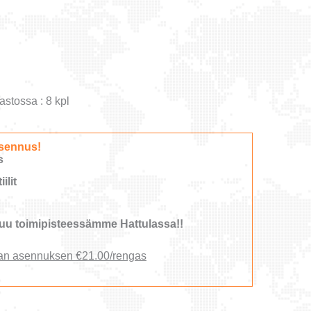
astossa : 8 kpl
sennus!
s
ilit
u toimipisteessämme Hattulassa!!
an asennuksen €21.00/rengas