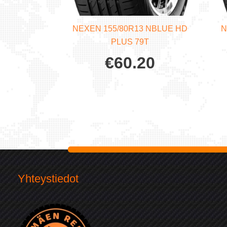
NEXEN 155/80R13 NBLUE HD
N
PLUS 79T
€
60.20
Yhteystiedot