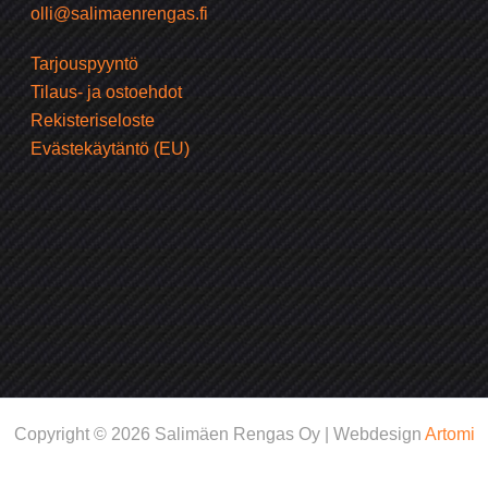
olli@salimaenrengas.fi
Tarjouspyyntö
Tilaus- ja ostoehdot
Rekisteriseloste
Evästekäytäntö (EU)
Copyright © 2026 Salimäen Rengas Oy | Webdesign
Artomi