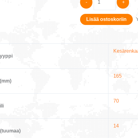
-
+
EVENT
FUTURUM
Lisää ostoskoriin
GP
81T
määrä
Kesärenka
yyppi
165
 (mm)
70
li
14
(tuumaa)