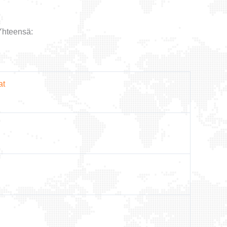
Yhteensä:
at