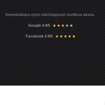
Sesonkiaikana myös viikonloppuisin sovittuna aikana.
★
★
★
★
★
Google 4.9/5
★
★
★
★
★
Facebook 4.9/5