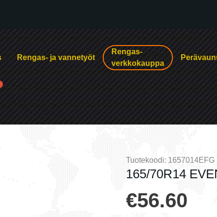
Rengas-
s
Rengas- ja vannetyöt
Perävaun
verkkokauppa
Tuotekoodi:
1657014EFG
165/70R14 EV
€
56.60