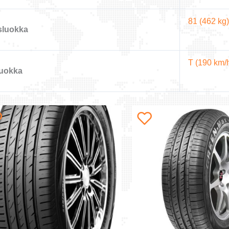
81 (462 kg)
sluokka
T (190 km/
uokka