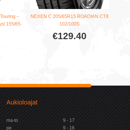
Touring –
NEXEN C 205/65R15 ROADIAN CT8
ys! 155/65-
102/100S
€
129.40
Aukioloajat
ma-to
9 - 17
pe
9 - 16