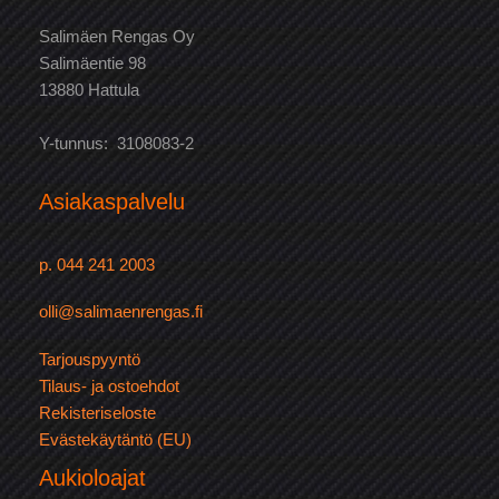
Salimäen Rengas Oy
Salimäentie 98
13880 Hattula
Y-tunnus: 3108083-2
Asiakaspalvelu
p. 044 241 2003
olli@salimaenrengas.fi
Tarjouspyyntö
Tilaus- ja ostoehdot
Rekisteriseloste
Evästekäytäntö (EU)
Aukioloajat