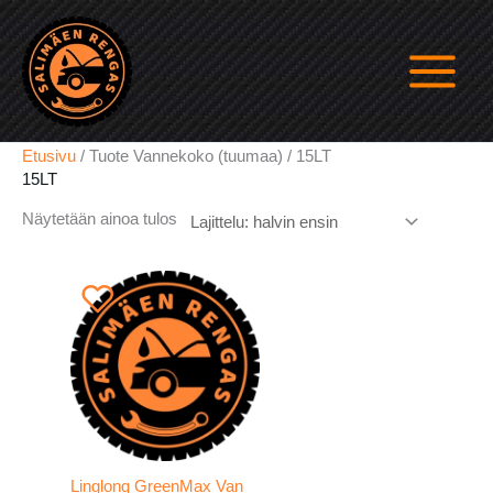
Siirry
sisältöön
Etusivu
/ Tuote Vannekoko (tuumaa) / 15LT
15LT
Näytetään ainoa tulos
Linglong GreenMax Van