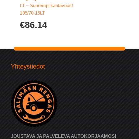
LT – Suurempi kantavuus!
195/70-15LT
€
86.14
Yhteystiedot
JOUSTAVA JA PALVELEVA AUTOKORJAAMOSI