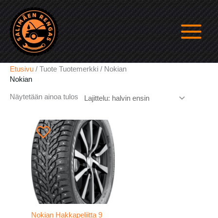
Siirry
sisältöön
Etusivu
/ Tuote Tuotemerkki / Nokian
Nokian
Näytetään ainoa tulos
Nokian Hakkapeliitta 9