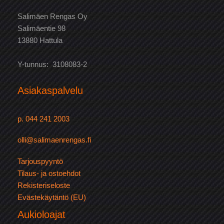
Salimäen Rengas Oy
Salimäentie 98
13880 Hattula
Y-tunnus: 3108083-2
Asiakaspalvelu
p. 044 241 2003
olli@salimaenrengas.fi
Tarjouspyyntö
Tilaus- ja ostoehdot
Rekisteriseloste
Evästekäytäntö (EU)
Aukioloajat