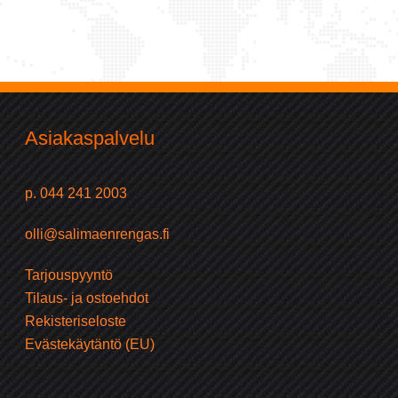
Asiakaspalvelu
p. 044 241 2003
olli@salimaenrengas.fi
Tarjouspyyntö
Tilaus- ja ostoehdot
Rekisteriseloste
Evästekäytäntö (EU)