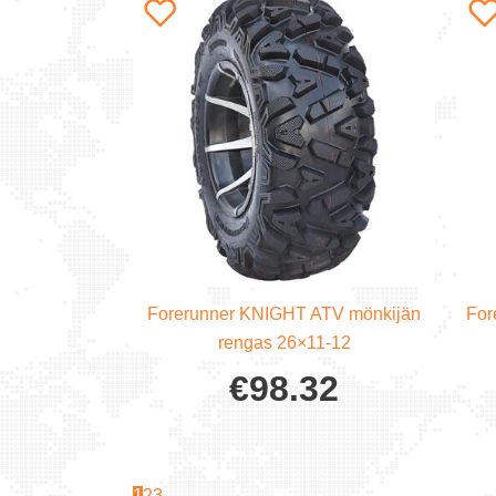
Forerunner KNIGHT ATV mönkijän
For
rengas 26×11-12
€
98.32
1
2
3
→