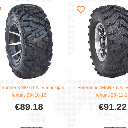
rerunner KNIGHT ATV mönkijän
Forerunner MARS B ATV
rengas 25×10-12
rengas 26×11-1
€
89.18
€
91.22