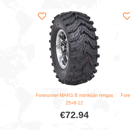
Forerunner MARS B mönkijän rengas
For
25×8-12
€
72.94