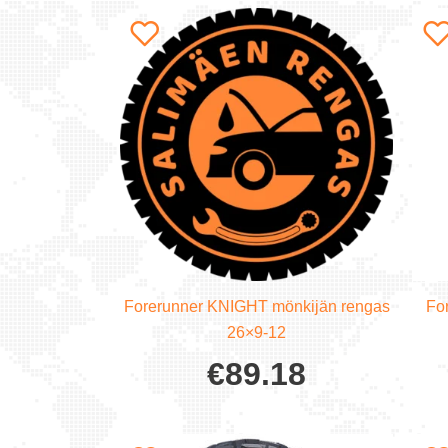
Forerunner KNIGHT mönkijän rengas
Fo
26×9-12
€
89.18