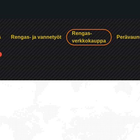
Rengas-
s
Rengas- ja vannetyöt
Perävaun
verkkokauppa