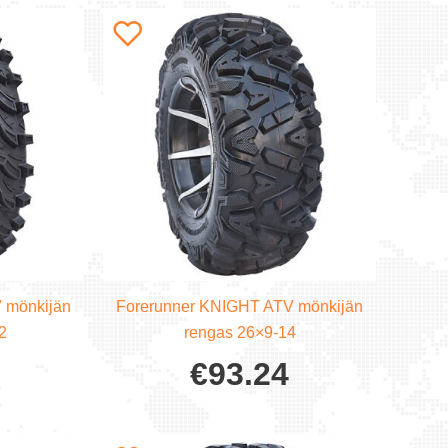
 mönkijän
Forerunner KNIGHT ATV mönkijän
2
rengas 26×9-14
€
93.24