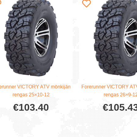
erunner VICTORY ATV mönkijän
Forerunner VICTORY AT
rengas 25×10-12
rengas 26×9-1
€
103.40
€
105.4