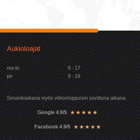
Aukioloajat
ma-to
9 - 17
pe
9 - 16
Sesonkiaikana myös viikonloppuisin sovittuna aikana.
★
★
★
★
★
Google 4.9/5
★
★
★
★
★
Facebook 4.9/5