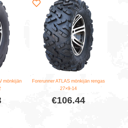
V mönkijän
Forerunner ATLAS mönkijän rengas
2
27×9-14
3
€
106.44