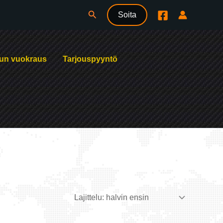
Hae
Soita
un vuokraus
Tarjouspyyntö