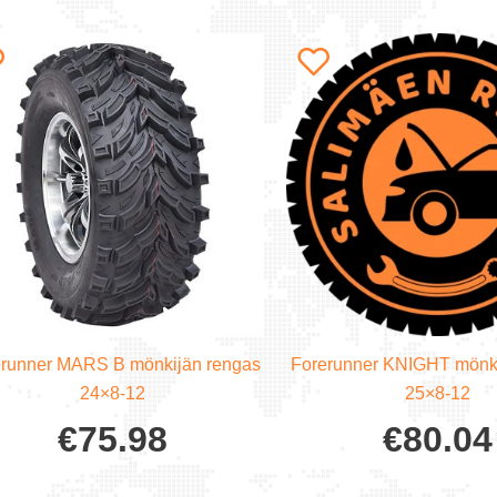
erunner MARS B mönkijän rengas
Forerunner KNIGHT mönki
24×8-12
25×8-12
€
75.98
€
80.04