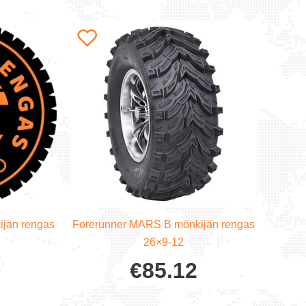
jän rengas
Forerunner MARS B mönkijän rengas
26×9-12
€
85.12