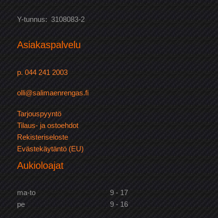
Y-tunnus: 3108083-2
Asiakaspalvelu
p. 044 241 2003
olli@salimaenrengas.fi
Tarjouspyyntö
Tilaus- ja ostoehdot
Rekisteriseloste
Evästekäytäntö (EU)
Aukioloajat
ma-to
9 - 17
pe
9 - 16