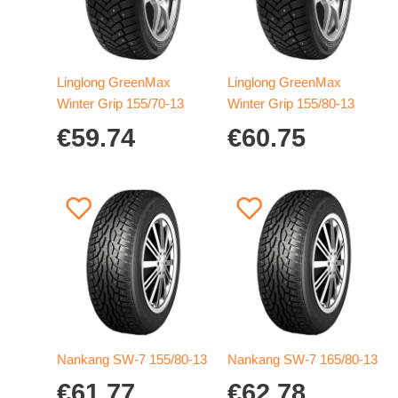
Linglong GreenMax
Linglong GreenMax
Winter Grip 155/70-13
Winter Grip 155/80-13
€
59.74
€
60.75
Nankang SW-7 155/80-13
Nankang SW-7 165/80-13
€
61.77
€
62.78