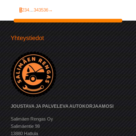
1
2
3
4
…
34
35
36
→
Yhteystiedot
JOUSTAVA JA PALVELEVA AUTOKORJAAMOSI
Salimäen Rengas Oy
Salimäentie 98
13880 Hattula