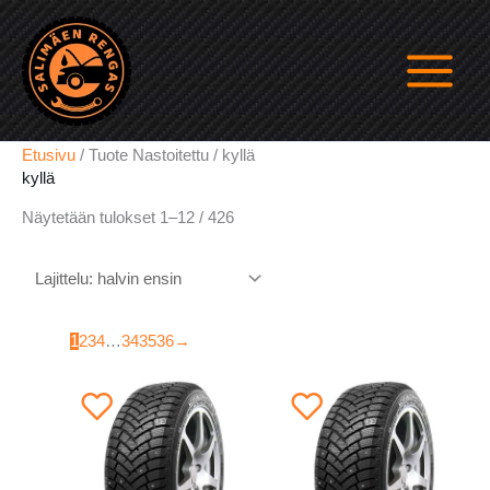
Siirry
sisältöön
Etusivu
/ Tuote Nastoitettu / kyllä
kyllä
Halvin
Näytetään tulokset 1–12 / 426
ensin
1
2
3
4
…
34
35
36
→