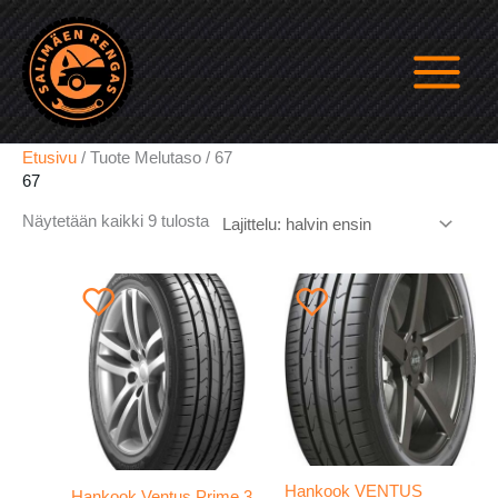
Siirry
sisältöön
Etusivu
/ Tuote Melutaso / 67
67
Halvin
Näytetään kaikki 9 tulosta
ensin
Hankook VENTUS
Hankook Ventus Prime 3