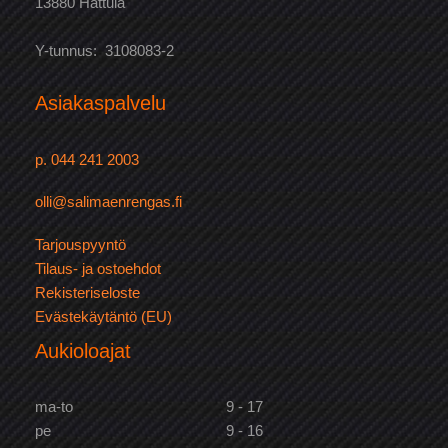
13880 Hattula
Y-tunnus: 3108083-2
Asiakaspalvelu
p. 044 241 2003
olli@salimaenrengas.fi
Tarjouspyyntö
Tilaus- ja ostoehdot
Rekisteriseloste
Evästekäytäntö (EU)
Aukioloajat
ma-to
9 - 17
pe
9 - 16