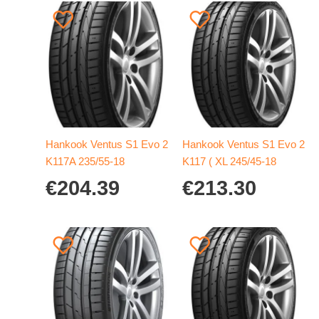
Hankook Ventus S1 Evo 2
Hankook Ventus S1 Evo 2
K117A 235/55-18
K117 ( XL 245/45-18
€
204.39
€
213.30