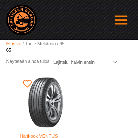
Siirry
sisältöön
Etusivu
/ Tuote Melutaso / 65
65
Näytetään ainoa tulos
Hankook VENTUS