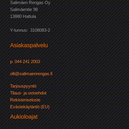
Salimäen Rengas Oy
Salimäentie 98
13880 Hattula
Y-tunnus: 3108083-2
Asiakaspalvelu
p. 044 241 2003
olli@salimaenrengas.fi
Tarjouspyyntö
Tilaus- ja ostoehdot
Rekisteriseloste
Evästekäytäntö (EU)
Aukioloajat