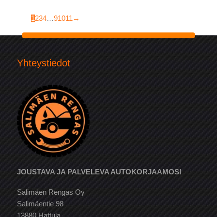
1
2
3
4
…
9
10
11
→
Yhteystiedot
JOUSTAVA JA PALVELEVA AUTOKORJAAMOSI
Salimäen Rengas Oy
Salimäentie 98
13880 Hattula