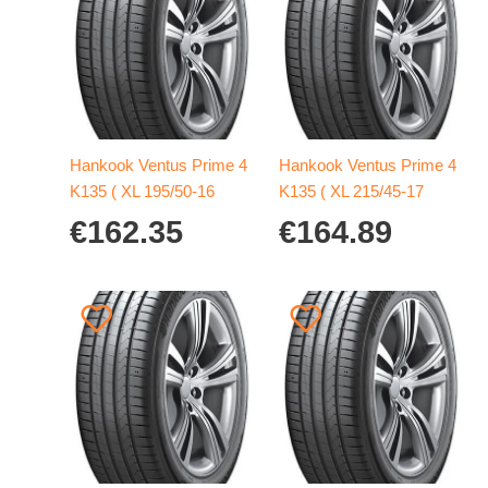
Hankook Ventus Prime 4
Hankook Ventus Prime 4
K135 ( XL 195/50-16
K135 ( XL 215/45-17
€
162.35
€
164.89