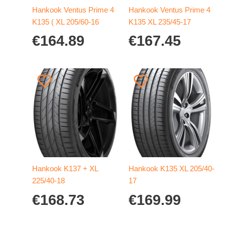
Hankook Ventus Prime 4
Hankook Ventus Prime 4
K135 ( XL 205/60-16
K135 XL 235/45-17
€
164.89
€
167.45
Hankook K137 + XL
Hankook K135 XL 205/40-
225/40-18
17
€
168.73
€
169.99