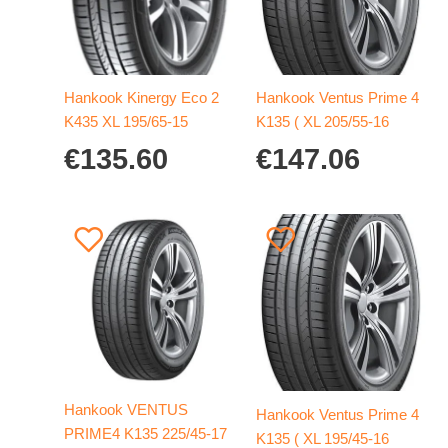
Hankook Kinergy Eco 2
Hankook Ventus Prime 4
K435 XL 195/65-15
K135 ( XL 205/55-16
€
135.60
€
147.06
Hankook VENTUS
Hankook Ventus Prime 4
PRIME4 K135 225/45-17
K135 ( XL 195/45-16