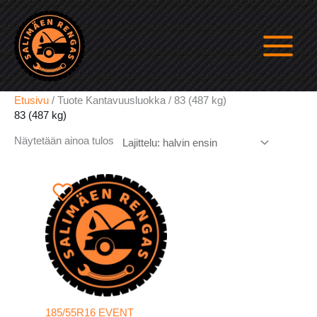
Siirry
sisältöön
Etusivu
/ Tuote Kantavuusluokka / 83 (487 kg)
83 (487 kg)
Näytetään ainoa tulos
185/55R16 EVENT