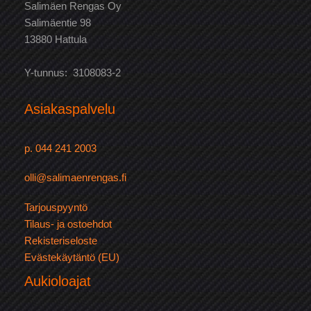
Salimäen Rengas Oy
Salimäentie 98
13880 Hattula
Y-tunnus: 3108083-2
Asiakaspalvelu
p. 044 241 2003
olli@salimaenrengas.fi
Tarjouspyyntö
Tilaus- ja ostoehdot
Rekisteriseloste
Evästekäytäntö (EU)
Aukioloajat