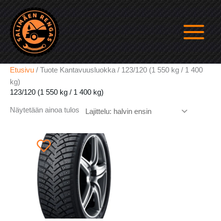
Siirry
sisältöön
Etusivu
/ Tuote Kantavuusluokka / 123/120 (1 550 kg / 1 400
kg)
123/120 (1 550 kg / 1 400 kg)
Näytetään ainoa tulos