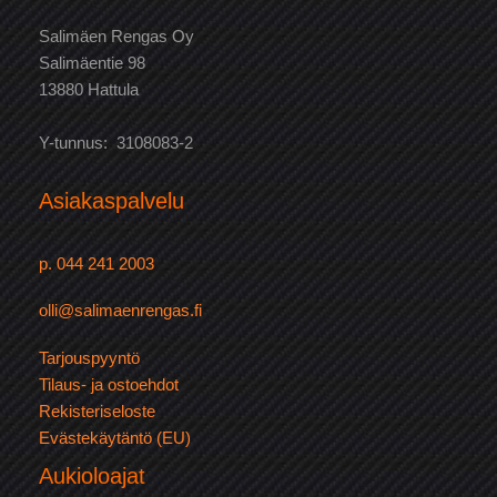
Salimäen Rengas Oy
Salimäentie 98
13880 Hattula
Y-tunnus: 3108083-2
Asiakaspalvelu
p. 044 241 2003
olli@salimaenrengas.fi
Tarjouspyyntö
Tilaus- ja ostoehdot
Rekisteriseloste
Evästekäytäntö (EU)
Aukioloajat