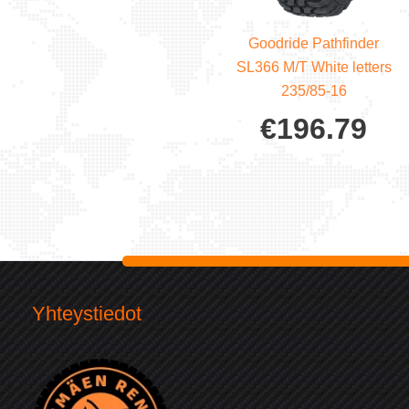
Goodride Pathfinder
SL366 M/T White letters
235/85-16
€
196.79
Yhteystiedot