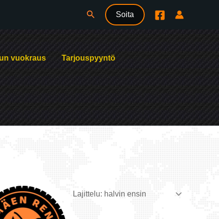
Hae
Soita
un vuokraus
Tarjouspyyntö