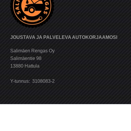
JOUSTAVA JA PALVELEVA AUTOKORJAAMOSI
Salimäen Rengas Oy
Salimäentie 98
13880 Hattula
Y-tunnus: 3108083-2