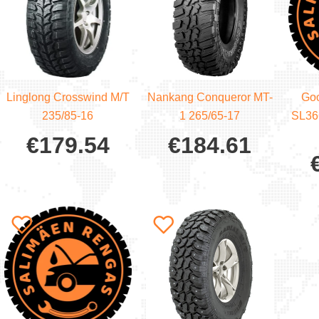
Linglong Crosswind M/T
Nankang Conqueror MT-
Goo
235/85-16
1 265/65-17
SL366
€
179.54
€
184.61