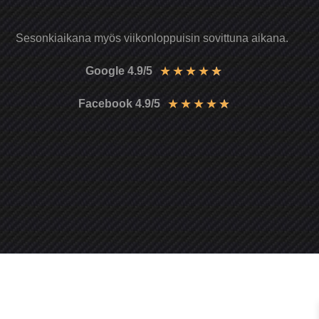
Sesonkiaikana myös viikonloppuisin sovittuna aikana.
★
★
★
★
★
Google 4.9/5
★
★
★
★
★
Facebook 4.9/5