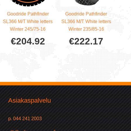
Goodride Pathfinder
Goodride Pathfinder
SL366 M/T White letters
SL366 M/T White letters
Winter 245/75-16
Winter 235/85-16
€
204.92
€
222.17
Asiakaspalvelu
p. 044 241 2003