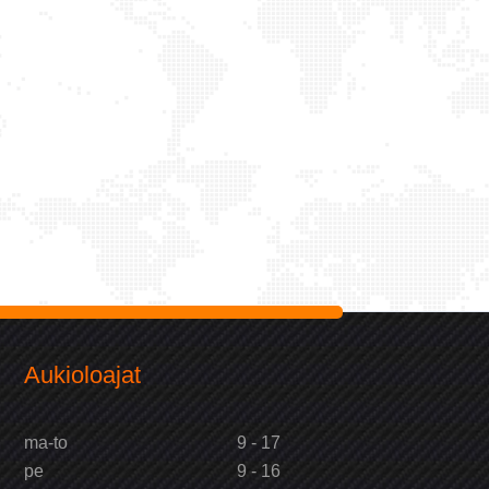
Aukioloajat
ma-to
9 - 17
pe
9 - 16