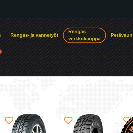
Rengas-
s
Rengas- ja vannetyöt
Perävaun
verkkokauppa