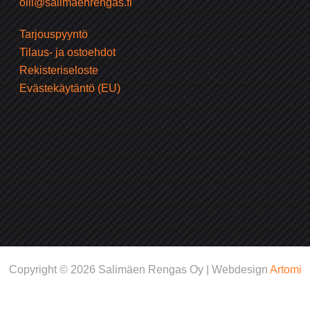
olli@salimaenrengas.fi
Tarjouspyyntö
Tilaus- ja ostoehdot
Rekisteriseloste
Evästekäytäntö (EU)
Copyright © 2026 Salimäen Rengas Oy | Webdesign
Artomi