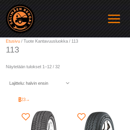
Siirry
sisältöön
Etusivu
/ Tuote Kantavuusluokka / 113
113
Halvin
Näytetään tulokset 1–12 / 32
ensin
1
2
3
→