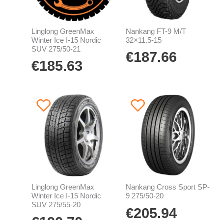
Linglong GreenMax
Nankang FT-9 M/T
Winter Ice I-15 Nordic
32×11.5-15
SUV 275/50-21
€
187.66
€
185.63
Linglong GreenMax
Nankang Cross Sport SP-
Winter Ice I-15 Nordic
9 275/50-20
SUV 275/55-20
€
205.94