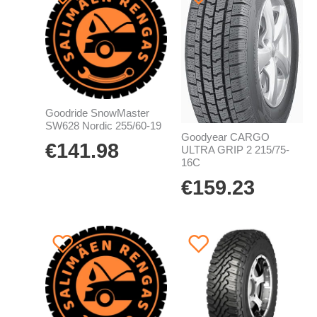
Goodride SnowMaster
SW628 Nordic 255/60-19
Goodyear CARGO
€
141.98
ULTRA GRIP 2 215/75-
16C
€
159.23