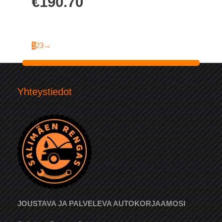
€
190.70
1
2
3
→
Yhteystiedot
JOUSTAVA JA PALVELEVA AUTOKORJAAMOSI