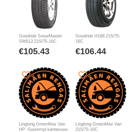
Goodride SnowMaster
Goodride H188 215/75-
SW612 215/75-16C
16C
€
105.43
€
106.44
Linglong GreenMax Van
Linglong GreenMax Van
HP -Suurempi kantavuus-
215/75-16C