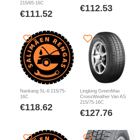
215/65-16C
€
112.53
€
111.52
Nankang SL-6 215/75-
Linglong GreenMax
16C
CrossWeather Van AS
215/75-16C
€
118.62
€
127.76