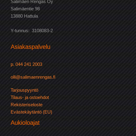
Salimäen Rengas Oy
Salimäentie 98
13880 Hattula
Y-tunnus: 3108083-2
Asiakaspalvelu
p. 044 241 2003
olli@salimaenrengas.fi
Tarjouspyyntö
Tilaus- ja ostoehdot
Rekisteriseloste
Evästekäytäntö (EU)
Aukioloajat