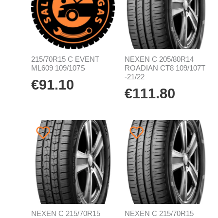
215/70R15 C EVENT
NEXEN C 205/80R14
ML609 109/107S
ROADIAN CT8 109/107T
-21/22
€
91.10
€
111.80
NEXEN C 215/70R15
NEXEN C 215/70R15