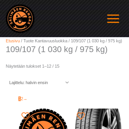
Siirry
sisältöön
Etusivu
/ Tuote Kantavuusluokka / 109/107 (1 030 kg / 975 kg)
109/107 (1 030 kg / 975 kg)
Halvin
Näytetään tulokset 1–12 / 15
ensin
1
2
→