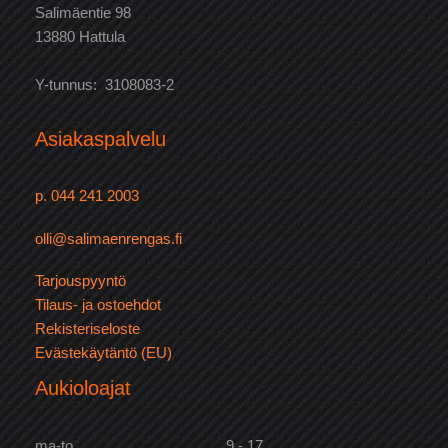
Salimäentie 98
13880 Hattula
Y-tunnus: 3108083-2
Asiakaspalvelu
p. 044 241 2003
olli@salimaenrengas.fi
Tarjouspyyntö
Tilaus- ja ostoehdot
Rekisteriseloste
Evästekäytäntö (EU)
Aukioloajat
ma-to
9 - 17