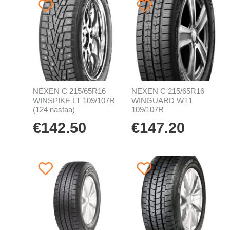
NEXEN C 215/65R16
NEXEN C 215/65R16
WINSPIKE LT 109/107R
WINGUARD WT1
(124 nastaa)
109/107R
€
142.50
€
147.20