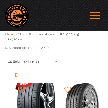
Siirry
sisältöön
Etusivu
/ Tuote Kantavuusluokka / 105 (925 kg)
105 (925 kg)
Halvin
Näytetään tulokset 1–12 / 14
ensin
1
2
→