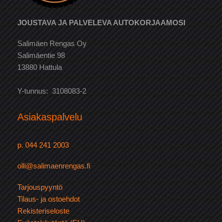
JOUSTAVA JA PALVELEVA AUTOKORJAAMOSI
Salimäen Rengas Oy
Salimäentie 98
13880 Hattula
Y-tunnus: 3108083-2
Asiakaspalvelu
p. 044 241 2003
olli@salimaenrengas.fi
Tarjouspyyntö
Tilaus- ja ostoehdot
Rekisteriseloste