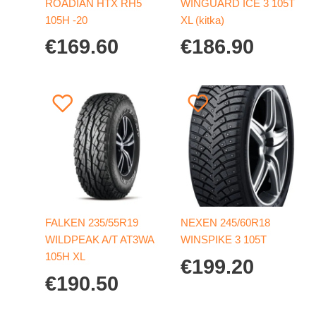
ROADIAN HTX RH5
WINGUARD ICE 3 105T
105H -20
XL (kitka)
€
169.60
€
186.90
FALKEN 235/55R19
NEXEN 245/60R18
WILDPEAK A/T AT3WA
WINSPIKE 3 105T
105H XL
€
199.20
€
190.50