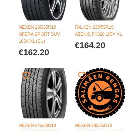
NEXEN 235/55R19
FALKEN 235/55R19
NFERA SPORT SUV
AZENIS FK520 105Y XL
105V XL (EU)
€
164.20
€
162.20
NEXEN 245/60R18
NEXEN 235/55R19