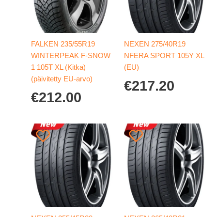
FALKEN 235/55R19
NEXEN 275/40R19
WINTERPEAK F-SNOW
NFERA SPORT 105Y XL
1 105T XL (Kitka)
(EU)
(päivitetty EU-arvo)
€
217.20
€
212.00