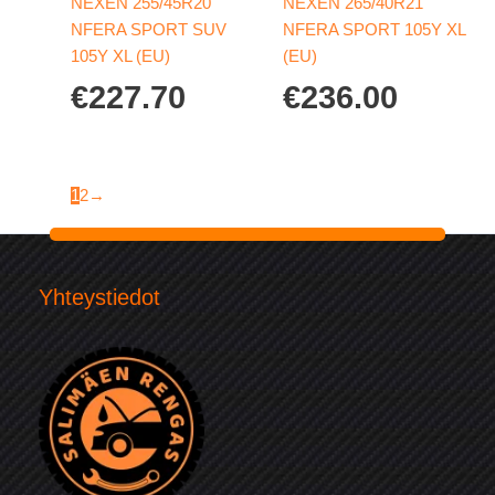
NEXEN 255/45R20
NEXEN 265/40R21
NFERA SPORT SUV
NFERA SPORT 105Y XL
105Y XL (EU)
(EU)
€
227.70
€
236.00
1
2
→
Yhteystiedot