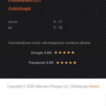
Evästekäytäntö (EU)
Aukioloajat
ma-to
9 - 17
pe
9 - 16
Sesonkiaikana myös viikonloppuisin sovittuna aikana.
★
★
★
★
★
Google 4.9/5
★
★
★
★
★
Facebook 4.9/5
Copyright © 2026 Salimäen Rengas Oy | Webdesign
Artomi