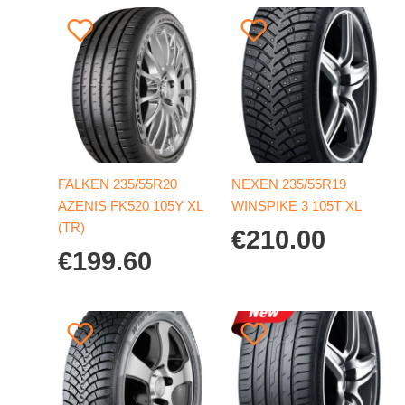
FALKEN 235/55R20
NEXEN 235/55R19
AZENIS FK520 105Y XL
WINSPIKE 3 105T XL
(TR)
€
210.00
€
199.60