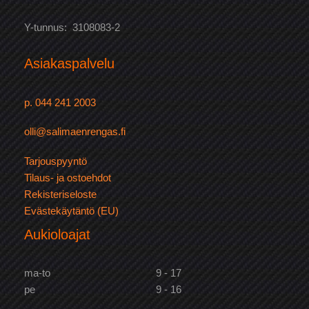
Y-tunnus: 3108083-2
Asiakaspalvelu
p. 044 241 2003
olli@salimaenrengas.fi
Tarjouspyyntö
Tilaus- ja ostoehdot
Rekisteriseloste
Evästekäytäntö (EU)
Aukioloajat
ma-to
9 - 17
pe
9 - 16