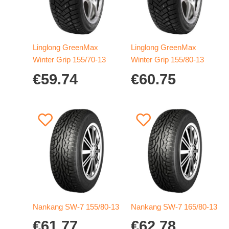
Linglong GreenMax
Linglong GreenMax
Winter Grip 155/70-13
Winter Grip 155/80-13
€
59.74
€
60.75
Nankang SW-7 155/80-13
Nankang SW-7 165/80-13
€
61.77
€
62.78