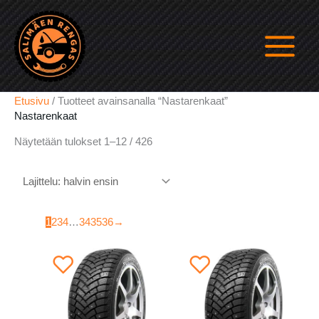
Siirry
sisältöön
Etusivu
/ Tuotteet avainsanalla “Nastarenkaat”
Nastarenkaat
Halvin
Näytetään tulokset 1–12 / 426
ensin
1
2
3
4
…
34
35
36
→