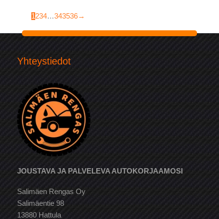
1
2
3
4
…
34
35
36
→
Yhteystiedot
JOUSTAVA JA PALVELEVA AUTOKORJAAMOSI
Salimäen Rengas Oy
Salimäentie 98
13880 Hattula